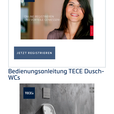
Vorteile
sichern
DUSCH-WC
JETZT
REGISTRIEREN
Bedienungsanleitung TECE Dusch-
WCs