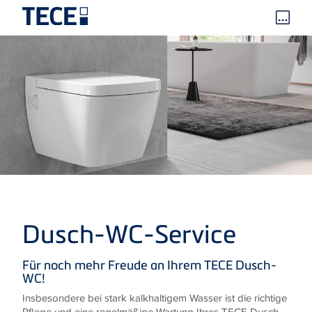
Me
öff
–
Dusch‑WC‑Service
TECE
Für noch mehr Freude an Ihrem TECE Dusch-
WC!
Insbesondere bei stark kalkhaltigem Wasser ist die richtige
Pflege und eine regelmäßige Wartung Ihres TECE Dusch-