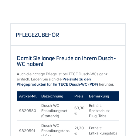
PFLEGEZUBEHÖR
Damit Sie lange Freude an Ihrem Dusch-
WC haben!
Auch die richtige Pflege ist bei TECE Dusch-WCs ganz
einfach. Laden Sie sich die
Preisliste zu den
Pflegeprodukten für Ihr TECE Dusch-WC (PDF)
herunter.
Artikel‑Nr.
Bezeichnung
Preis
Bemerkung
Dusch‑WC
Enthält:
63,30
9820580
Entkalkungsset
Spritzschutz,
€
(Starterkit)
Plug, Tabs
Dusch‑WC
21,20
Enthält:
9820591
Entkalkungstabs
€
Entkalkungstabs
Bitte
(4 St.)