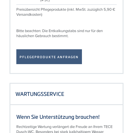
beachten:
Preisübersicht Pflegeprodukte (inkl. MwSt. zuzüglich 5,90 €
Die
Versandkosten)
Entkalkungstabs
sind
nur
für
Bitte beachten: Die Entkalkungstabs sind nur für den
den
häuslichen Gebrauch bestimmt.
häuslichen
Gebrauch
bestimmt.
PFLEGEPRODUKTE ANFRAGEN
WARTUNGSSERVICE
Wenn Sie Unterstützung brauchen!
Rechtzeitige Wartung verlängert die Freude an Ihrem TECE
Dusch-WC. Besonders bei stark kalkhaltigem Wasser