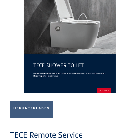
BEDIENUNGSANLEITUNG ALS PDF-DATEI
HERUNTERLADEN
TECE Remote Service