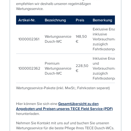
empfehlen wir deshalb unseren regelmäßigen
Wartungsservice.
Artikel‑Nr.
Bezeichnung
Preis
Bemerkung
Exklusive Ersatzteile,
inklusive
Wartungsservice
148,50
1000002361
Verbrauchsmaterial;
Dusch-WC
€
zuzüglich
Fahrtkostenpauschale
Inklusive Ersatzteile
Premium
und
228,50
1000002362
Wartungsservice
Verbrauchsmaterial;
€
Dusch‑WC
zuzüglich
Fahrtkostenpauschale
Wartungsservice‑Pakete (inkl. MwSt.; Fahrkosten separat)
Hier können Sie sich eine
Gesamtübersicht zu den
Angeboten und Preisen unseres TECE Field Service (PDF)
herunterladen.
Nehmen Sie Kontakt mit uns auf und buchen Sie unseren
Wartungsservice für die beste Pflege Ihres TECE Dusch-WCs.